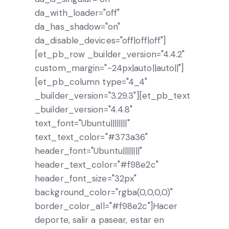
da_with_loader="off"
da_has_shadow="on"
da_disable_devices="off|off|off"]
[et_pb_row _builder_version="4.4.2"
custom_margin="-24px|auto||auto||"]
[et_pb_column type="4_4"
_builder_version="3.29.3"][et_pb_text
_builder_version="4.4.8"
text_font="Ubuntu||||||||"
text_text_color="#373a36"
header_font="Ubuntu||||||||"
header_text_color="#f98e2c"
header_font_size="32px"
background_color="rgba(0,0,0,0)"
border_color_all="#f98e2c"]Hacer
deporte, salir a pasear, estar en