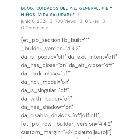
BLOG
,
CUIDADOS DEL PIE
,
GENERAL
,
PIE Y
NIÑOS
,
VIDA SALUDABLE
junio 8, 2021
796
Views
0
Likes
0
Comments
[et_pb_section fb_built="1"
_builder_version="4.4.2"
da_is_popup="off" da_exit_intent="off"
da_has_close="on" da_alt_close="off"
da_dark_close="off"
da_not_modal="on"
da_is_singular="off"
da_with_loader="off"
da_has_shadow="on"
da_disable_devices="off|off|off"]
[et_pb_row _builder_version="4.4.2"
custom_margin="-24px|auto||auto||"]