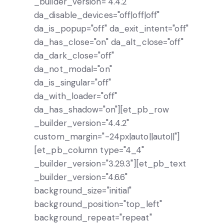
_builder_version="4.4.2"
da_disable_devices="off|off|off"
da_is_popup="off" da_exit_intent="off"
da_has_close="on" da_alt_close="off"
da_dark_close="off"
da_not_modal="on"
da_is_singular="off"
da_with_loader="off"
da_has_shadow="on"][et_pb_row
_builder_version="4.4.2"
custom_margin="-24px|auto||auto||"]
[et_pb_column type="4_4"
_builder_version="3.29.3"][et_pb_text
_builder_version="4.6.6"
background_size="initial"
background_position="top_left"
background_repeat="repeat"