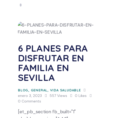
6 PLANES PARA
DISFRUTAR EN
FAMILIA EN
SEVILLA
BLOG
,
GENERAL
,
VIDA SALUDABLE
enero 3, 2023
557
Views
0
Likes
0
Comments
[et_pb_section fb_built="1"