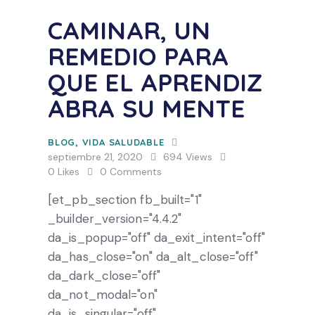
CAMINAR, UN
REMEDIO PARA
QUE EL APRENDIZ
ABRA SU MENTE
BLOG
,
VIDA SALUDABLE
septiembre 21, 2020
694
Views
0
Likes
0
Comments
[et_pb_section fb_built="1"
_builder_version="4.4.2"
da_is_popup="off" da_exit_intent="off"
da_has_close="on" da_alt_close="off"
da_dark_close="off"
da_not_modal="on"
da_is_singular="off"