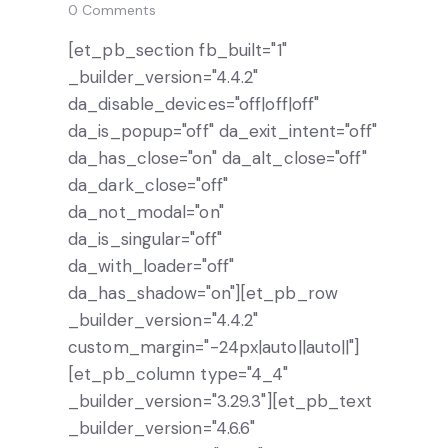
0
Comments
[et_pb_section fb_built="1"
_builder_version="4.4.2"
da_disable_devices="off|off|off"
da_is_popup="off" da_exit_intent="off"
da_has_close="on" da_alt_close="off"
da_dark_close="off"
da_not_modal="on"
da_is_singular="off"
da_with_loader="off"
da_has_shadow="on"][et_pb_row
_builder_version="4.4.2"
custom_margin="-24px|auto||auto||"]
[et_pb_column type="4_4"
_builder_version="3.29.3"][et_pb_text
_builder_version="4.6.6"