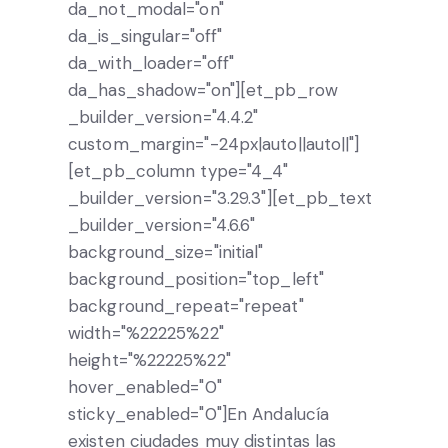
da_not_modal="on"
da_is_singular="off"
da_with_loader="off"
da_has_shadow="on"][et_pb_row
_builder_version="4.4.2"
custom_margin="-24px|auto||auto||"]
[et_pb_column type="4_4"
_builder_version="3.29.3"][et_pb_text
_builder_version="4.6.6"
background_size="initial"
background_position="top_left"
background_repeat="repeat"
width="%22225%22"
height="%22225%22"
hover_enabled="0"
sticky_enabled="0"]En Andalucía
existen ciudades muy distintas las