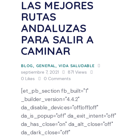
LAS MEJORES
RUTAS
ANDALUZAS
PARA SALIR A
CAMINAR
BLOG
,
GENERAL
,
VIDA SALUDABLE
septiembre 7, 2021
871
Views
0
Likes
0
Comments
[et_pb_section fb_built="1"
_builder_version="4.4.2"
da_disable_devices="off|off|off"
da_is_popup="off" da_exit_intent="off"
da_has_close="on" da_alt_close="off"
da_dark_close="off"