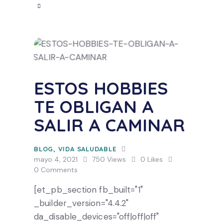
ESTOS HOBBIES
TE OBLIGAN A
SALIR A CAMINAR
BLOG
,
VIDA SALUDABLE
mayo 4, 2021
750
Views
0
Likes
0
Comments
[et_pb_section fb_built="1"
_builder_version="4.4.2"
da_disable_devices="off|off|off"