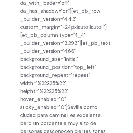
da_with_loader="off"
da_has_shadow="on"][et_pb_row
_builder_version="4.4.2"
custom_margin="-24px|auto||auto||"]
[et_pb_column type="4_4"
_builder_version="3.29.3"][et_pb_text
_builder_version="4.6.6"
background_size="initial"
background_position="top_left"
background_repeat="repeat"
width="%22225%22"
height="%22225%22"
hover_enabled="0"
sticky_enabled="0"]Sevilla como
ciudad para caminar es excelente,
pero un porcentaje muy alto de
personas desconocen ciertas zonas