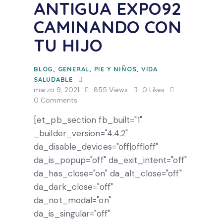
ANTIGUA EXPO92
CAMINANDO CON
TU HIJO
BLOG
,
GENERAL
,
PIE Y NIÑOS
,
VIDA
SALUDABLE
marzo 9, 2021
855
Views
0
Likes
0
Comments
[et_pb_section fb_built="1"
_builder_version="4.4.2"
da_disable_devices="off|off|off"
da_is_popup="off" da_exit_intent="off"
da_has_close="on" da_alt_close="off"
da_dark_close="off"
da_not_modal="on"
da_is_singular="off"