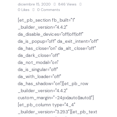
diciembre 15, 2020
846
Views
0
Likes
0
Comments
[et_pb_section fb_built="1"
_builder_version="4.4.2"
da_disable_devices="off|off|off"
da_is_popup="off" da_exit_intent="off"
da_has_close="on" da_alt_close="off"
da_dark_close="off"
da_not_modal="on"
da_is_singular="off"
da_with_loader="off"
da_has_shadow="on"][et_pb_row
_builder_version="4.4.2"
custom_margin="-24px|auto||auto||"]
[et_pb_column type="4_4"
_builder_version="3.29.3"][et_pb_text