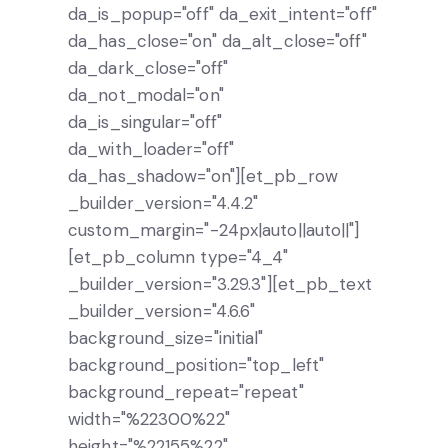
da_is_popup="off" da_exit_intent="off"
da_has_close="on" da_alt_close="off"
da_dark_close="off"
da_not_modal="on"
da_is_singular="off"
da_with_loader="off"
da_has_shadow="on"][et_pb_row
_builder_version="4.4.2"
custom_margin="-24px|auto||auto||"]
[et_pb_column type="4_4"
_builder_version="3.29.3"][et_pb_text
_builder_version="4.6.6"
background_size="initial"
background_position="top_left"
background_repeat="repeat"
width="%22300%22"
height="%22155%22"