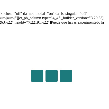
ark_close="off" da_not_modal="on" da_is_singular="off"
to||auto||"][et_pb_column type="4_4" _builder_version="3.29.3"]
%22263%22" height="%22191%22"]Puede que hayas experimentado la