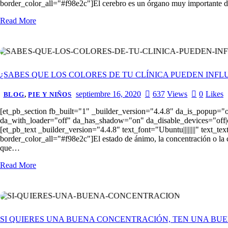
border_color_all="#f98e2c"]El cerebro es un órgano muy importante de 
Read More
¿SABES QUE LOS COLORES DE TU CLÍNICA PUEDEN INFL
septiembre 16, 2020
637
Views
0
Likes
BLOG
,
PIE Y NIÑOS
[et_pb_section fb_built="1" _builder_version="4.4.8" da_is_popup="
da_with_loader="off" da_has_shadow="on" da_disable_devices="off|of
[et_pb_text _builder_version="4.4.8" text_font="Ubuntu||||||||" text
border_color_all="#f98e2c"]El estado de ánimo, la concentración o la c
que…
Read More
SI QUIERES UNA BUENA CONCENTRACIÓN, TEN UNA BU