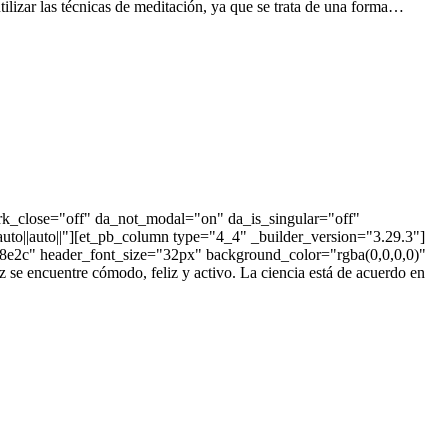
lizar las técnicas de meditación, ya que se trata de una forma…
ark_close="off" da_not_modal="on" da_is_singular="off"
to||auto||"][et_pb_column type="4_4" _builder_version="3.29.3"]
"#f98e2c" header_font_size="32px" background_color="rgba(0,0,0,0)"
 se encuentre cómodo, feliz y activo. La ciencia está de acuerdo en