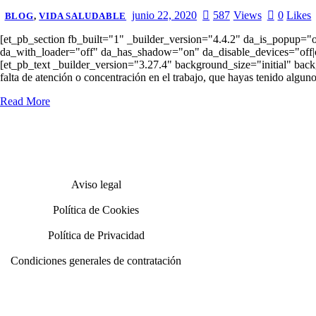
junio 22, 2020
587
Views
0
Likes
BLOG
,
VIDA SALUDABLE
[et_pb_section fb_built="1" _builder_version="4.4.2" da_is_popup="
da_with_loader="off" da_has_shadow="on" da_disable_devices="off|of
[et_pb_text _builder_version="3.27.4" background_size="initial" 
falta de atención o concentración en el trabajo, que hayas tenido alguno
Read More
Aviso legal
Política de Cookies
Política de Privacidad
Condiciones generales de contratación