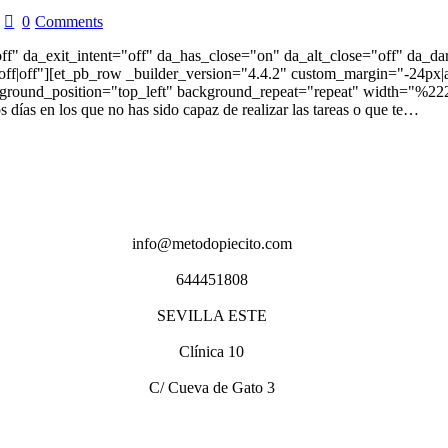
0
Comments
off" da_exit_intent="off" da_has_close="on" da_alt_close="off" da_d
f|off"][et_pb_row _builder_version="4.4.2" custom_margin="-24px|au
background_position="top_left" background_repeat="repeat" width="
s días en los que no has sido capaz de realizar las tareas o que te…
info@metodopiecito.com
644451808
SEVILLA ESTE
Clínica 10
C/ Cueva de Gato 3