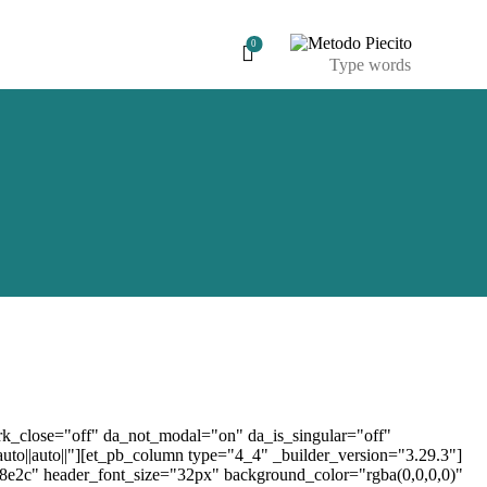
0
ark_close="off" da_not_modal="on" da_is_singular="off"
to||auto||"][et_pb_column type="4_4" _builder_version="3.29.3"]
"#f98e2c" header_font_size="32px" background_color="rgba(0,0,0,0)"