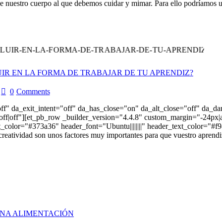
nuestro cuerpo al que debemos cuidar y mimar. Para ello podríamos uti
UIR EN LA FORMA DE TRABAJAR DE TU APRENDIZ?
0
Comments
off" da_exit_intent="off" da_has_close="on" da_alt_close="off" da_d
f|off"][et_pb_row _builder_version="4.4.8" custom_margin="-24px|au
_text_color="#373a36" header_font="Ubuntu||||||||" header_text_color=
reatividad son unos factores muy importantes para que vuestro aprendiz
ENA ALIMENTACIÓN