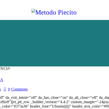
IA
s
0
Comments
off" da_exit_intent="off" da_has_close="on" da_alt_close="off" da_d
f|off"][et_pb_row _builder_version="4.4.2" custom_margin="-24px|au
_text_color="#373a36" header_font="Ubuntu||||||||" header_text_color=