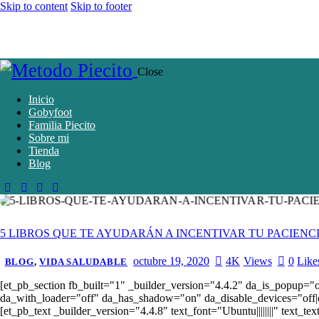
Skip to content
Skip to footer
Close
Inicio
Gobyfoot
Familia Piecito
Sobre mi
Tienda
Blog
5 LIBROS QUE TE AYUDARÁN A INCENTIVAR TU PACIENC
octubre 19, 2020
4K
Views
0
Like
BLOG
,
VIDA SALUDABLE
[et_pb_section fb_built="1" _builder_version="4.4.2" da_is_popup="
da_with_loader="off" da_has_shadow="on" da_disable_devices="off|of
[et_pb_text _builder_version="4.4.8" text_font="Ubuntu||||||||" text