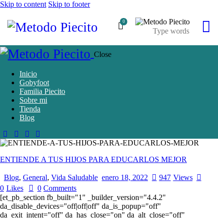
Skip to content
Skip to footer
0
Close
Inicio
Gobyfoot
Familia Piecito
Sobre mi
Tienda
Blog
ENTIENDE A TUS HIJOS PARA EDUCARLOS MEJOR
Blog
,
General
,
Vida Saludable
enero 18, 2022
947
Views
0
Likes
0
Comments
[et_pb_section fb_built="1" _builder_version="4.4.2"
da_disable_devices="off|off|off" da_is_popup="off"
da_exit_intent="off" da_has_close="on" da_alt_close="off"