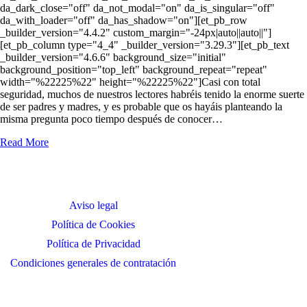
da_dark_close="off" da_not_modal="on" da_is_singular="off"
da_with_loader="off" da_has_shadow="on"][et_pb_row
_builder_version="4.4.2" custom_margin="-24px|auto||auto||"]
[et_pb_column type="4_4" _builder_version="3.29.3"][et_pb_text
_builder_version="4.6.6" background_size="initial"
background_position="top_left" background_repeat="repeat"
width="%22225%22" height="%22225%22"]Casi con total
seguridad, muchos de nuestros lectores habréis tenido la enorme suerte
de ser padres y madres, y es probable que os hayáis planteando la
misma pregunta poco tiempo después de conocer…
Read More
Aviso legal
Política de Cookies
Política de Privacidad
Condiciones generales de contratación