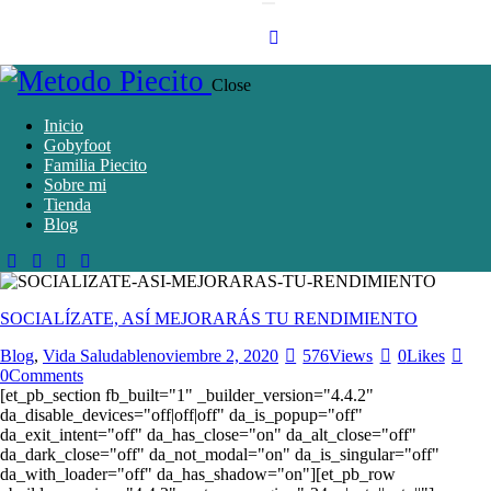
Close
Inicio
Gobyfoot
Familia Piecito
Sobre mi
Tienda
Blog
SOCIALÍZATE, ASÍ MEJORARÁS TU RENDIMIENTO
Blog
,
Vida Saludable
noviembre 2, 2020
576
Views
0
Likes
0
Comments
[et_pb_section fb_built="1" _builder_version="4.4.2"
da_disable_devices="off|off|off" da_is_popup="off"
da_exit_intent="off" da_has_close="on" da_alt_close="off"
da_dark_close="off" da_not_modal="on" da_is_singular="off"
da_with_loader="off" da_has_shadow="on"][et_pb_row