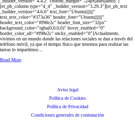
_builder_version="4.4.2" custom_margin="-24px|auto||auto||"]
[et_pb_column type="4_4" _builder_version="3.29.3"][et_pb_text
_builder_version="4.6.6" text_font="Ubuntu||||||||"
text_text_color="#373a36" header_font="Ubuntu||||||||"
header_text_color="#f98e2c" header_font_size="32px"
background_color="rgba(0,0,0,0)" hover_enabled="0"
border_color_all="#f98e2c" sticky_enabled="0"]Actualmente,
vivimos en un mundo donde las relaciones sociales se dan a través del
teléfono móvil, ya que el tiempo físico que tenemos para realizar las
tareas lo impartimos…
Read More
Aviso legal
Política de Cookies
Política de Privacidad
Condiciones generales de contratación