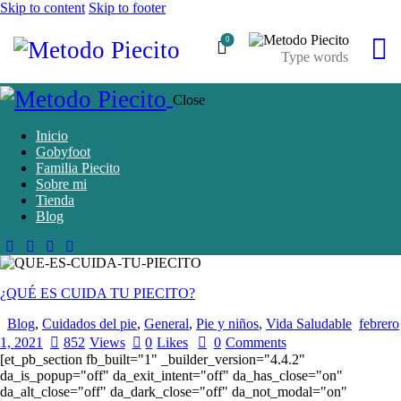
Skip to content
Skip to footer
0
Close
Inicio
Gobyfoot
Familia Piecito
Sobre mi
Tienda
Blog
¿QUÉ ES CUIDA TU PIECITO?
Blog
,
Cuidados del pie
,
General
,
Pie y niños
,
Vida Saludable
febrero
1, 2021
852
Views
0
Likes
0
Comments
[et_pb_section fb_built="1" _builder_version="4.4.2"
da_is_popup="off" da_exit_intent="off" da_has_close="on"
da_alt_close="off" da_dark_close="off" da_not_modal="on"