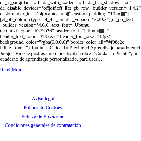
da_is_singular="off" da_with_loader="off" da_has_shadow="on"
da_disable_devices="off|off|off"][et_pb_row _builder_version="4.4.2"
custom_margin="-24px|auto||auto||" custom_padding="19px|||||"]
[et_pb_column type="4_4" _builder_version="3.29.3"][et_pb_text
_builder_version="4.6.6" text_font="Ubuntu||||||||"
text_text_color="#373a36" header_font="Ubuntu||||||||"
header_text_color="#f98e2c" header_font_size="32px"
background_color="rgba(0,0,0,0)" border_color_all="#f98e2c"
inline_fonts="Ubuntu"] Cuida Tu Piecito: el Aprendizaje basado en el
Juego En este post os queremos hablar sobre ‘’Cuida Tu Piecito”, un
cuaderno de aprendizaje personalizado, para usar…
Read More
Aviso legal
Política de Cookies
Política de Privacidad
Condiciones generales de contratación