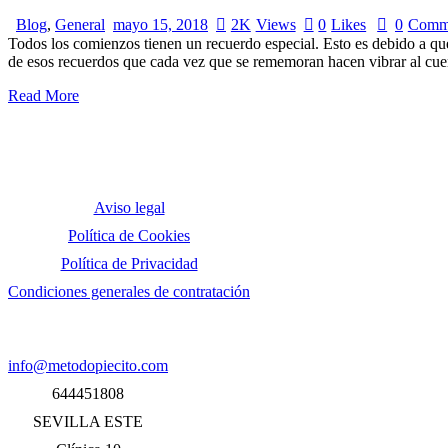
Blog
,
General
mayo 15, 2018
2K
Views
0
Likes
0
Comm
Todos los comienzos tienen un recuerdo especial. Esto es debido a que
de esos recuerdos que cada vez que se rememoran hacen vibrar al cu
Read More
Aviso legal
Política de Cookies
Política de Privacidad
Condiciones generales de contratación
info@metodopiecito.com
644451808
SEVILLA ESTE