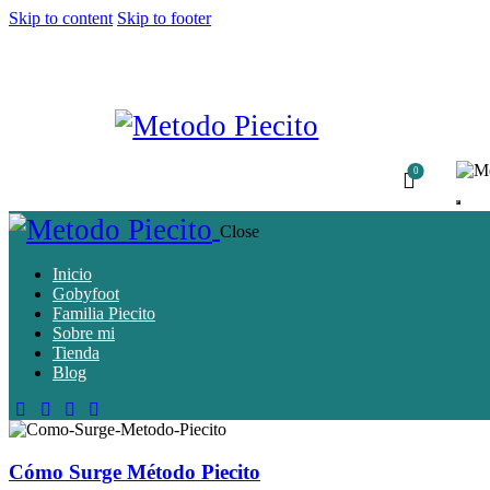
Skip to content
Skip to footer
0
Close
Inicio
Gobyfoot
Familia Piecito
Sobre mi
Tienda
Blog
Cómo Surge Método Piecito