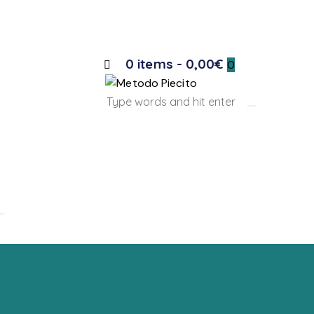
0 items
-
0,00€
0