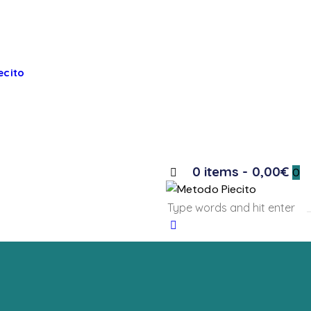
ecito
0 items
-
0,00€
0