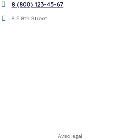
8 (800) 123-45-67
m
Ph
ail:
8 E 9th Street
on
Ad
e:
dr
es
s:
Aviso legal