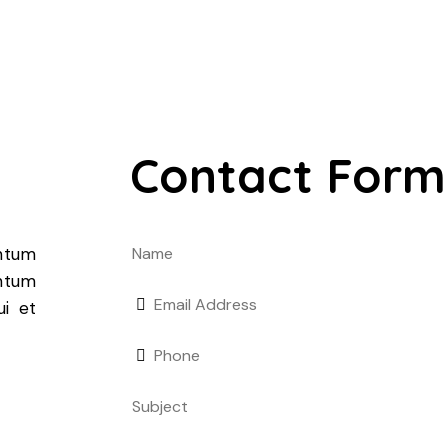
Contact Form
ntum
entum
ui et