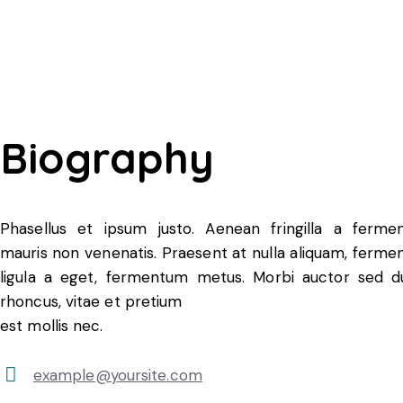
Biography
Phasellus et ipsum justo. Aenean fringilla a ferme
mauris non venenatis. Praesent at nulla aliquam, ferm
ligula a eget, fermentum metus. Morbi auctor sed d
rhoncus, vitae et pretium
est mollis nec.
example@yoursite.com
E-