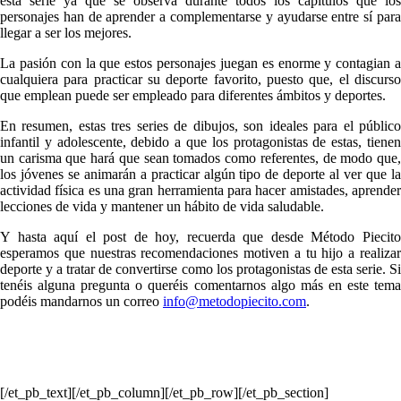
esta serie ya que se observa durante todos los capítulos que los
personajes han de aprender a complementarse y ayudarse entre sí para
llegar a ser los mejores.
La pasión con la que estos personajes juegan es enorme y contagian a
cualquiera para practicar su deporte favorito, puesto que, el discurso
que emplean puede ser empleado para diferentes ámbitos y deportes.
En resumen, estas tres series de dibujos, son ideales para el público
infantil y adolescente, debido a que los protagonistas de estas, tienen
un carisma que hará que sean tomados como referentes, de modo que,
los jóvenes se animarán a practicar algún tipo de deporte al ver que la
actividad física es una gran herramienta para hacer amistades, aprender
lecciones de vida y mantener un hábito de vida saludable.
Y hasta aquí el post de hoy, recuerda que desde Método Piecito
esperamos que nuestras recomendaciones motiven a tu hijo a realizar
deporte y a tratar de convertirse como los protagonistas de esta serie. Si
tenéis alguna pregunta o queréis comentarnos algo más en este tema
podéis m
andarnos un correo
info@metodopiecito.com
.
[/et_pb_text][/et_pb_column][/et_pb_row][/et_pb_section]