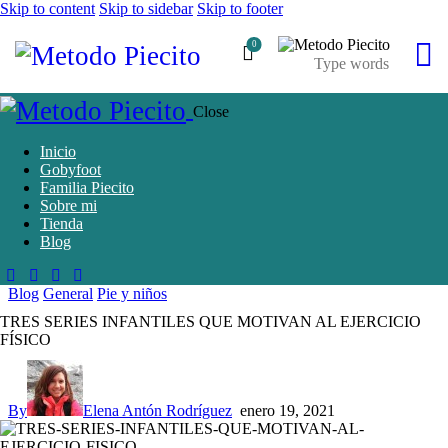
Skip to content
Skip to sidebar
Skip to footer
0
Close
Inicio
Gobyfoot
Familia Piecito
Sobre mi
Tienda
Blog
Blog
General
Pie y niños
TRES SERIES INFANTILES QUE MOTIVAN AL EJERCICIO
FÍSICO
By
Elena Antón Rodríguez
enero 19, 2021