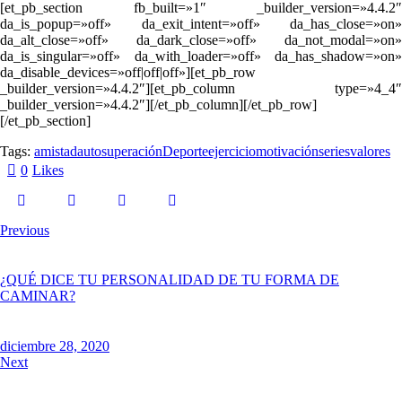
[et_pb_section fb_built=»1″ _builder_version=»4.4.2″
da_is_popup=»off» da_exit_intent=»off» da_has_close=»on»
da_alt_close=»off» da_dark_close=»off» da_not_modal=»on»
da_is_singular=»off» da_with_loader=»off» da_has_shadow=»on»
da_disable_devices=»off|off|off»][et_pb_row
_builder_version=»4.4.2″][et_pb_column type=»4_4″
_builder_version=»4.4.2″][/et_pb_column][/et_pb_row]
[/et_pb_section]
Tags:
amistad
autosuperación
Deporte
ejercicio
motivación
series
valores
0
Likes
Previous
¿QUÉ DICE TU PERSONALIDAD DE TU FORMA DE
CAMINAR?
diciembre 28, 2020
Next