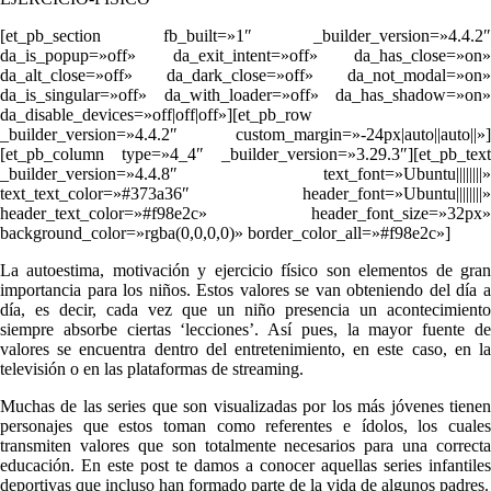
[et_pb_section fb_built=»1″ _builder_version=»4.4.2″
da_is_popup=»off» da_exit_intent=»off» da_has_close=»on»
da_alt_close=»off» da_dark_close=»off» da_not_modal=»on»
da_is_singular=»off» da_with_loader=»off» da_has_shadow=»on»
da_disable_devices=»off|off|off»][et_pb_row
_builder_version=»4.4.2″ custom_margin=»-24px|auto||auto||»]
[et_pb_column type=»4_4″ _builder_version=»3.29.3″][et_pb_text
_builder_version=»4.4.8″ text_font=»Ubuntu||||||||»
text_text_color=»#373a36″ header_font=»Ubuntu||||||||»
header_text_color=»#f98e2c» header_font_size=»32px»
background_color=»rgba(0,0,0,0)» border_color_all=»#f98e2c»]
La autoestima, motivación y ejercicio físico son elementos de gran
importancia para los niños. Estos valores se van obteniendo del día a
día, es decir, cada vez que un niño presencia un acontecimiento
siempre absorbe ciertas ‘lecciones’. Así pues, la mayor fuente de
valores se encuentra dentro del entretenimiento, en este caso, en la
televisión o en las plataformas de streaming.
Muchas de las series que son visualizadas por los más jóvenes tienen
personajes que estos toman como referentes e ídolos, los cuales
transmiten valores que son totalmente necesarios para una correcta
educación. En este post te damos a conocer aquellas series infantiles
deportivas que incluso han formado parte de la vida de algunos padres.