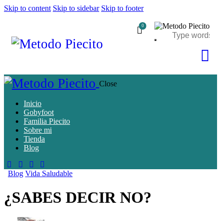
Skip to content
Skip to sidebar
Skip to footer
0
Close
Inicio
Gobyfoot
Familia Piecito
Sobre mi
Tienda
Blog
Blog
Vida Saludable
¿SABES DECIR NO?