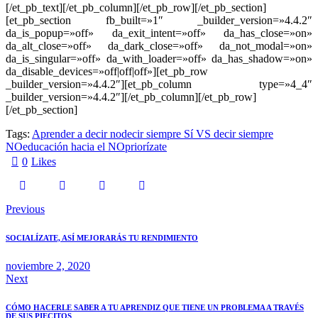
[/et_pb_text][/et_pb_column][/et_pb_row][/et_pb_section]
[et_pb_section fb_built=»1″ _builder_version=»4.4.2″
da_is_popup=»off» da_exit_intent=»off» da_has_close=»on»
da_alt_close=»off» da_dark_close=»off» da_not_modal=»on»
da_is_singular=»off» da_with_loader=»off» da_has_shadow=»on»
da_disable_devices=»off|off|off»][et_pb_row
_builder_version=»4.4.2″][et_pb_column type=»4_4″
_builder_version=»4.4.2″][/et_pb_column][/et_pb_row]
[/et_pb_section]
Tags:
Aprender a decir no
decir siempre Sí VS decir siempre
NO
educación hacia el NO
priorízate
0
Likes
Previous
SOCIALÍZATE, ASÍ MEJORARÁS TU RENDIMIENTO
noviembre 2, 2020
Next
CÓMO HACERLE SABER A TU APRENDIZ QUE TIENE UN PROBLEMA A TRAVÉS
DE SUS PIECITOS