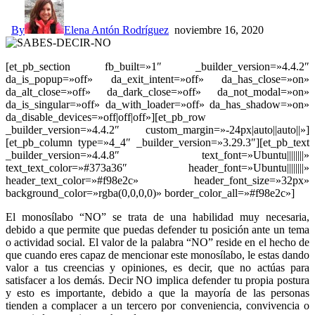
By
Elena Antón Rodríguez
noviembre 16, 2020
[et_pb_section fb_built=»1″ _builder_version=»4.4.2″
da_is_popup=»off» da_exit_intent=»off» da_has_close=»on»
da_alt_close=»off» da_dark_close=»off» da_not_modal=»on»
da_is_singular=»off» da_with_loader=»off» da_has_shadow=»on»
da_disable_devices=»off|off|off»][et_pb_row
_builder_version=»4.4.2″ custom_margin=»-24px|auto||auto||»]
[et_pb_column type=»4_4″ _builder_version=»3.29.3″][et_pb_text
_builder_version=»4.4.8″ text_font=»Ubuntu||||||||»
text_text_color=»#373a36″ header_font=»Ubuntu||||||||»
header_text_color=»#f98e2c» header_font_size=»32px»
background_color=»rgba(0,0,0,0)» border_color_all=»#f98e2c»]
El monosílabo “NO” se trata de una habilidad muy necesaria,
debido a que permite que puedas defender tu posición ante un tema
o actividad social. El valor de la palabra “NO” reside en el hecho de
que cu
ando eres capaz de mencionar este monosílabo, le estas d
ando
valor a tus creencias y opiniones, es decir, que no actúas para
satisfacer a los demás. Decir NO implica defender tu propia postura
y esto es importante, debido a que la mayoría de las personas
tienden a complacer a un tercero por conveniencia, convivencia o