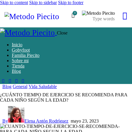
Skip to content
Skip to sidebar
Skip to footer
0
Close
Inicio
Gobyfoot
Familia Piecito
Sobre mi
Tienda
Blog
Blog
General
Vida Saludable
¿CUÁNTO TIEMPO DE EJERCICIO SE RECOMIENDA PARA
CADA NIÑO SEGÚN LA EDAD?
By
Elena Antón Rodríguez
mayo 23, 2023